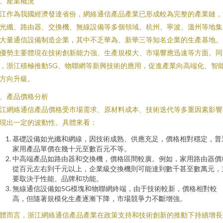
、產業概況
江作為我國經濟發達省份，網絡通信產品產業已形成較為完整的產業鏈，
光纖、路由器、交換機、無線設備等多個領域。杭州、寧波、溫州等地集
大量通信設備制造企業，其中不乏華為、新華三等知名企業的生產基地。
優勢主要體現在技術創新能力強、生產規模大、市場響應迅速等方面。同
，浙江積極推動5G、物聯網等新興技術的應用，促進產業向高端化、智
方向升級。
、產品價格分析
江網絡通信產品價格受市場需求、原材料成本、技術迭代等多重因素影響
現出一定的波動性。具體來看：
基礎設備如光纖和網線，因技術成熟、供應充足，價格相對穩定，普
家用產品單價在幾十元至數百元不等。
中高端產品如路由器和交換機，價格區間較廣。例如，家用路由器價
從百元左右到千元以上，企業級交換機則可能達到數千甚至數萬元，
要取決于性能、品牌和功能。
無線通信設備如5G模塊和物聯網終端，由于技術較新，價格相對較
高，但隨著規模化生產逐漸下降，市場競爭力不斷增強。
體而言，浙江網絡通信產品產業在政策支持和技術創新的推動下持續增長